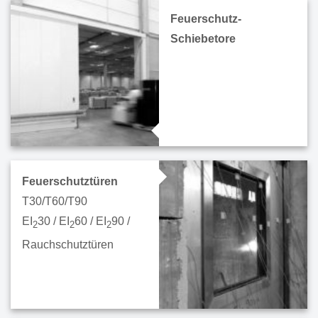
Feuerschutz-
Schiebetore
Feuerschutztüren
T30/T60/T90
EI
30 / EI
60 / EI
90 /
2
2
2
Rauchschutztüren